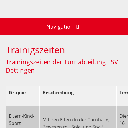
Navigation
Start
Trainigszeiten
Impressum
Verein
Trainingszeiten der Turnabteilung TSV
Abteilungen
Vorstand
Dettingen
Ausschuss
Handball
Geschäftsstelle
Turnen
Gruppe
Beschreibung
Ter
Abteilungsausschuss
Downloads
Volleyball
Eltern-Kind-
Die
Trainigszeiten
Mit den Eltern in der Turnhalle,
Sport
16.1
Bewegen mit Spiel und Spaß