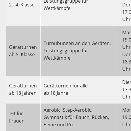
Leistungsgruppe für
2.- 4. Klasse
Don
Wettkämpfe
17.0
Uhr
Mon
19.0
Turnübungen an den Geräten,
Gerätturnen
Uhr
Leistungsgruppe für
ab 5. Klasse
Don
Wettkämpfe
18.3
Uhr
Die
Gerätturnen
Gerätturnen für alle
17.3
ab 18 Jahren
ab 18 Jahre
Uhr
Aerobic, Step-Aerobic,
Mon
Fit für
Gymnastik für Bauch, Rücken,
19.0
Frauen
Beine und Po
Uhr