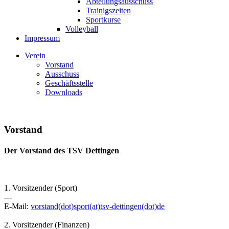
Abteilungsausschuss
Trainigszeiten
Sportkurse
Volleyball
Impressum
Verein
Vorstand
Ausschuss
Geschäftsstelle
Downloads
Vorstand
Der Vorstand des TSV Dettingen
1. Vorsitzender (Sport)
---
E-Mail:
vorstand(dot)sport(at)tsv-dettingen(dot)de
2. Vorsitzender (Finanzen)